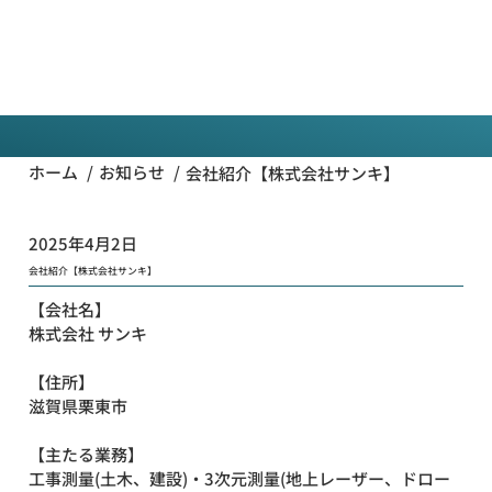
一般
社団法
人全国
お知らせ
工事測
量協会
/
/
ホーム
お知らせ
会社紹介【株式会社サンキ】
2025年4月2日
会社紹介【株式会社サンキ】
【会社名】
株式会社 サンキ
【住所】
滋賀県栗東市
【主たる業務】
工事測量(土木、建設)・3次元測量(地上レーザー、ドロー