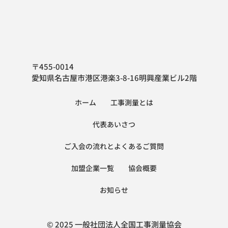
ます。
1. 個人情報の定義
本プライバシーポリシーにおいて、個人情
報とは、個人情報保護法第2条第1項により
〒455-0014
定義される個人情報を意味するものとしま
愛知県名古屋市港区港楽3-8-16明興産業ビル2階
す。
ホーム
工事測量とは
ホーム
/
事務所案内
2. 個人情報の利用目的
代表あいさつ
当会は、個人情報を以下の目的で利用いた
します。
ご入会の流れとよくあるご質問
当会のサービス、商品等（以下「当会サー
加盟企業一覧
協会概要
ビス等」といいます。）の提供のため
当会サービス等に関するご案内、お問い合
お知らせ
せ等への対応のため
当会サービス等のご案内のため
当会サービス等に関する当会の規約、ポリ
© 2025 一般社団法人全国工事測量協会