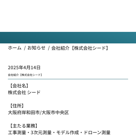
一般
社団法
人全国
お知らせ
工事測
量協会
/
/
ホーム
お知らせ
会社紹介【株式会社シード】
2025年4月14日
会社紹介【株式会社シード】
【会社名】
株式会社 シード
【住所】
大阪府岸和田市/大阪市中央区
【主たる業務】
工事測量・3次元測量・モデル作成・ドローン測量